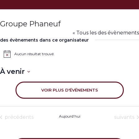
Groupe Phaneuf
« Tous les des évènements
des évènements dans ce organisateur
Aucun résultat trouvé.
Notice
À venir
Sélectionnez
une
VOIR PLUS D'ÉVÉNEMENTS
date.
des évènements
Aujourd’hui
des évèn
précédents
suivants